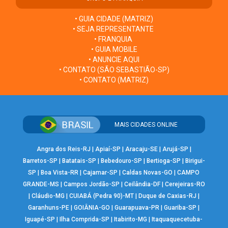
• GUIA CIDADE (MATRIZ)
• SEJA REPRESENTANTE
• FRANQUIA
• GUIA MOBILE
• ANUNCIE AQUI
• CONTATO (SÃO SEBASTIÃO-SP)
• CONTATO (MATRIZ)
MAIS CIDADES ONLINE
Angra dos Reis-RJ
|
Apiaí-SP
|
Aracaju-SE
|
Arujá-SP
|
Barretos-SP
|
Batatais-SP
|
Bebedouro-SP
|
Bertioga-SP
|
Birigui-
SP
|
Boa Vista-RR
|
Cajamar-SP
|
Caldas Novas-GO
|
CAMPO
GRANDE-MS
|
Campos Jordão-SP
|
Ceilândia-DF
|
Cerejeiras-RO
|
Cláudio-MG
|
CUIABÁ (Pedra 90)-MT
|
Duque de Caxias-RJ
|
Garanhuns-PE
|
GOIÂNIA-GO
|
Guarapuava-PR
|
Guariba-SP
|
Iguapé-SP
|
Ilha Comprida-SP
|
Itabirito-MG
|
Itaquaquecetuba-