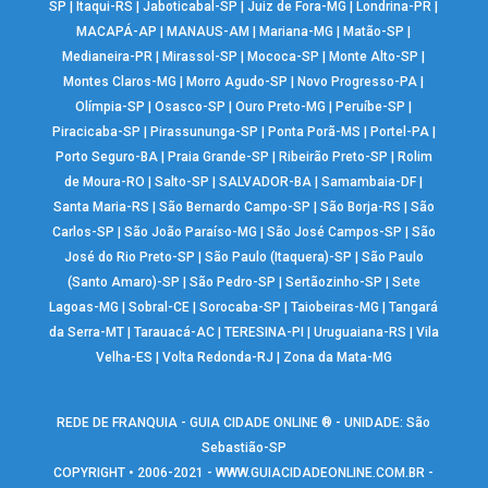
SP
|
Itaqui-RS
|
Jaboticabal-SP
|
Juiz de Fora-MG
|
Londrina-PR
|
MACAPÁ-AP
|
MANAUS-AM
|
Mariana-MG
|
Matão-SP
|
Medianeira-PR
|
Mirassol-SP
|
Mococa-SP
|
Monte Alto-SP
|
Montes Claros-MG
|
Morro Agudo-SP
|
Novo Progresso-PA
|
Olímpia-SP
|
Osasco-SP
|
Ouro Preto-MG
|
Peruíbe-SP
|
Piracicaba-SP
|
Pirassununga-SP
|
Ponta Porã-MS
|
Portel-PA
|
Porto Seguro-BA
|
Praia Grande-SP
|
Ribeirão Preto-SP
|
Rolim
de Moura-RO
|
Salto-SP
|
SALVADOR-BA
|
Samambaia-DF
|
Santa Maria-RS
|
São Bernardo Campo-SP
|
São Borja-RS
|
São
Carlos-SP
|
São João Paraíso-MG
|
São José Campos-SP
|
São
José do Rio Preto-SP
|
São Paulo (Itaquera)-SP
|
São Paulo
(Santo Amaro)-SP
|
São Pedro-SP
|
Sertãozinho-SP
|
Sete
Lagoas-MG
|
Sobral-CE
|
Sorocaba-SP
|
Taiobeiras-MG
|
Tangará
da Serra-MT
|
Tarauacá-AC
|
TERESINA-PI
|
Uruguaiana-RS
|
Vila
Velha-ES
|
Volta Redonda-RJ
|
Zona da Mata-MG
REDE DE FRANQUIA - GUIA CIDADE ONLINE ® - UNIDADE: São
Sebastião-SP
COPYRIGHT • 2006-2021 -
WWW.GUIACIDADEONLINE.COM.BR
-