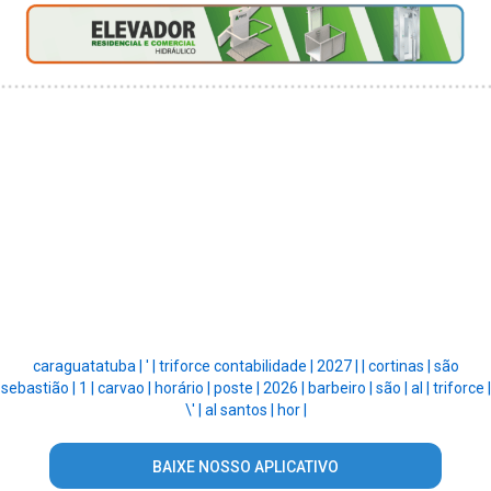
caraguatatuba |
' |
triforce contabilidade |
2027 |
|
cortinas |
são
sebastião |
1 |
carvao |
horário |
poste |
2026 |
barbeiro |
são |
al |
triforce |
\' |
al santos |
hor |
BAIXE NOSSO APLICATIVO