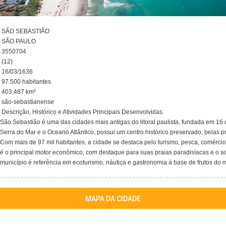
SÃO SEBASTIÃO
SÃO PAULO
3550704
(12)
16/03/1636
97.500 habitantes
403,487 km²
são-sebastianense
Descrição, Histórico e Atividades Principais Desenvolvidas:
São Sebastião é uma das cidades mais antigas do litoral paulista, fundada em 16
Serra do Mar e o Oceano Atlântico, possui um centro histórico preservado, belas pr
Com mais de 97 mil habitantes, a cidade se destaca pelo turismo, pesca, comércio 
é o principal motor econômico, com destaque para suas praias paradisíacas e o ace
município é referência em ecoturismo, náutica e gastronomia à base de frutos do m
MAPA DA CIDADE
le.com/maps/embed?pb=!1m18!1m12!1m3!1d117358.7124572942!2d-4