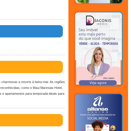
3A0xa40a3cc48c36a67c!2sS%C3%A3o%20Sebasti%C3%A3o%2C%20SP!5e0
charmosas a resorts à beira-mar. As regiões
reconhecidas, como o Maui Maresias Hotel,
 e apartamentos para temporada ideais para