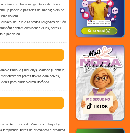
 à natureza e boa energia. A cidade oferece
and up paddle e passeios de lancha; além de
Serra do Mar.
Carnaval de Rua e as festas religiosas de São
i também contam com beach clubs, bares e
é o pôr do sol.
s como o Badauê (Juquehy), Manacá (Camburi)
a-mar oferecem pratos típicos com peixes,
deais para curtir o clima litorâneo.
 típicas. As regiões de Maresias e Juquehy têm
ta temporada, feiras de artesanato e produtos