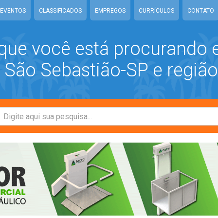
EVENTOS
CLASSIFICADOS
EMPREGOS
CURRÍCULOS
CONTATO
que você está procurando
São Sebastião-SP e região