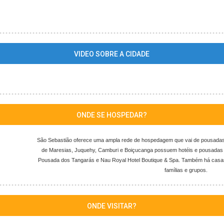
0!3f0!3m2!1i1024!2i768!4f13.1!3m3!1m2!1s0x94cd63a53ec6d8f9%
BR!2sbr!4v1700000000000
VIDEO SOBRE A CIDADE
bLO8z4i_P9E
ONDE SE HOSPEDAR?
São Sebastião oferece uma ampla rede de hospedagem que vai de pousadas 
de Maresias, Juquehy, Camburi e Boiçucanga possuem hotéis e pousadas 
Pousada dos Tangarás e Nau Royal Hotel Boutique & Spa. Também há casas
famílias e grupos.
ONDE VISITAR?