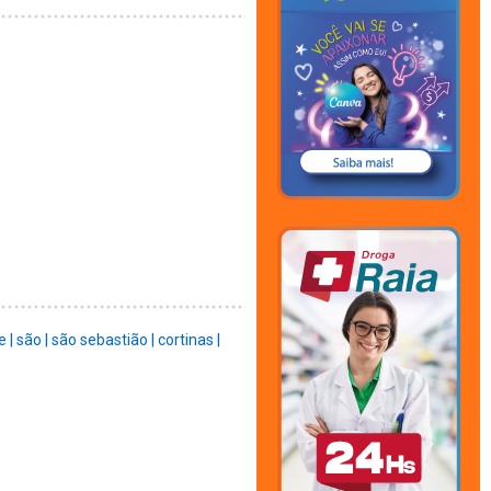
e |
são |
são sebastião |
cortinas |