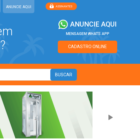
ANUNCIE AQUI
ANUNCIE AQUI
 em
MENSAGEM WHATS APP
?
CADASTRO ONLINE