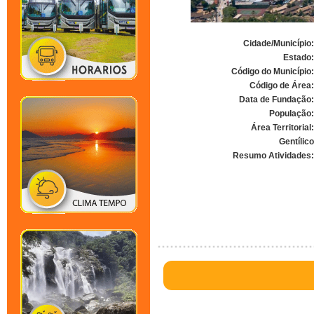
Cidade/Município:
Estado:
Código do Município:
Código de Área:
Data de Fundação:
População:
Área Territorial:
Gentílico
Resumo Atividades:
.. https://www.goog