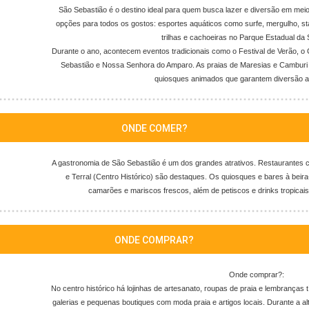
São Sebastião é o destino ideal para quem busca lazer e diversão em meio
opções para todos os gostos: esportes aquáticos como surfe, mergulho, st
trilhas e cachoeiras no Parque Estadual da 
Durante o ano, acontecem eventos tradicionais como o Festival de Verão, o 
Sebastião e Nossa Senhora do Amparo. As praias de Maresias e Cambur
quiosques animados que garantem diversão at
ONDE COMER?
A gastronomia de São Sebastião é um dos grandes atrativos. Restaurante
e Terral (Centro Histórico) são destaques. Os quiosques e bares à beir
camarões e mariscos frescos, além de petiscos e drinks tropicais i
ONDE COMPRAR?
Onde comprar?:
No centro histórico há lojinhas de artesanato, roupas de praia e lembranças
galerias e pequenas boutiques com moda praia e artigos locais. Durante a al