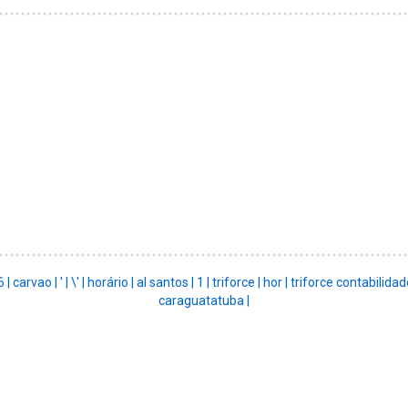
6 |
carvao |
' |
\' |
horário |
al santos |
1 |
triforce |
hor |
triforce contabilidad
caraguatatuba |