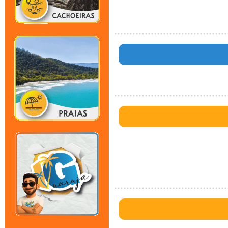
23.777760400000003!2m3!1f0!2f