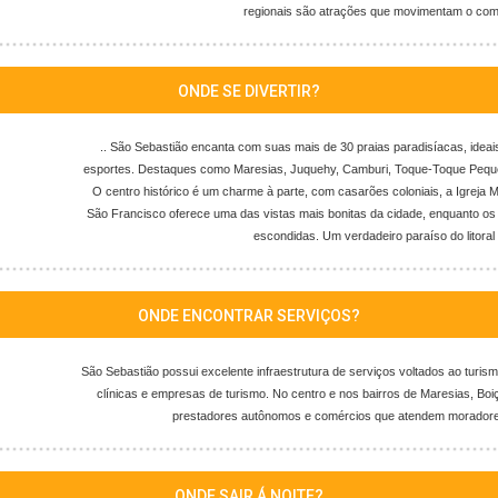
regionais são atrações que movimentam o comé
ONDE SE DIVERTIR?
.. São Sebastião encanta com suas mais de 30 praias paradisíacas, ide
esportes. Destaques como Maresias, Juquehy, Camburi, Toque-Toque Peque
O centro histórico é um charme à parte, com casarões coloniais, a Igreja 
São Francisco oferece uma das vistas mais bonitas da cidade, enquanto os
escondidas. Um verdadeiro paraíso do litoral 
ONDE ENCONTRAR SERVIÇOS?
São Sebastião possui excelente infraestrutura de serviços voltados ao turism
clínicas e empresas de turismo. No centro e nos bairros de Maresias, B
prestadores autônomos e comércios que atendem moradores 
ONDE SAIR Á NOITE?