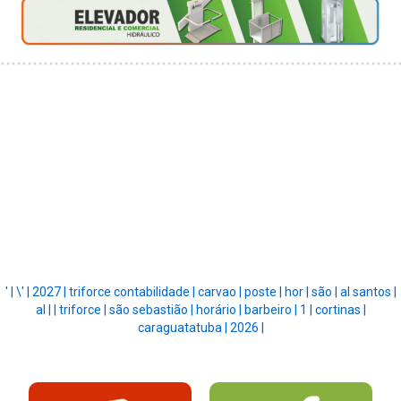
' |
\' |
2027 |
triforce contabilidade |
carvao |
poste |
hor |
são |
al santos |
al |
|
triforce |
são sebastião |
horário |
barbeiro |
1 |
cortinas |
caraguatatuba |
2026 |