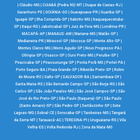
|
Cláudio-MG
|
CUIABÁ (Pedra 90)-MT
|
Duque de Caxias-RJ
|
Garanhuns-PE
|
GOIÂNIA-GO
|
Guarapuava-PR
|
Guariba-SP
|
Iguapé-SP
|
Ilha Comprida-SP
|
Itabirito-MG
|
Itaquaquecetuba-
SP
|
Itaqui-RS
|
Jaboticabal-SP
|
Juiz de Fora-MG
|
Londrina-PR
|
MACAPÁ-AP
|
MANAUS-AM
|
Mariana-MG
|
Matão-SP
|
Medianeira-PR
|
Mirassol-SP
|
Mococa-SP
|
Monte Alto-SP
|
Montes Claros-MG
|
Morro Agudo-SP
|
Novo Progresso-PA
|
Olímpia-SP
|
Osasco-SP
|
Ouro Preto-MG
|
Peruíbe-SP
|
Piracicaba-SP
|
Pirassununga-SP
|
Ponta Porã-MS
|
Portel-PA
|
Porto Seguro-BA
|
Praia Grande-SP
|
Ribeirão Preto-SP
|
Rolim
de Moura-RO
|
Salto-SP
|
SALVADOR-BA
|
Samambaia-DF
|
Santa Maria-RS
|
São Bernardo Campo-SP
|
São Borja-RS
|
São
Carlos-SP
|
São João Paraíso-MG
|
São José Campos-SP
|
São
José do Rio Preto-SP
|
São Paulo (Itaquera)-SP
|
São Paulo
(Santo Amaro)-SP
|
São Pedro-SP
|
Sertãozinho-SP
|
Sete
Lagoas-MG
|
Sobral-CE
|
Sorocaba-SP
|
Taiobeiras-MG
|
Tangará
da Serra-MT
|
Tarauacá-AC
|
TERESINA-PI
|
Uruguaiana-RS
|
Vila
Velha-ES
|
Volta Redonda-RJ
|
Zona da Mata-MG