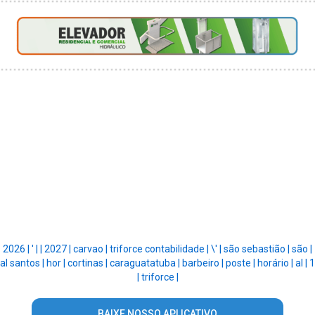
2026 |
' |
|
2027 |
carvao |
triforce contabilidade |
\' |
são sebastião |
são |
al santos |
hor |
cortinas |
caraguatatuba |
barbeiro |
poste |
horário |
al |
1
|
triforce |
BAIXE NOSSO APLICATIVO