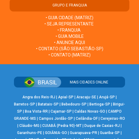
GRUPO E FRANQUIA
• GUIA CIDADE (MATRIZ)
• SEJA REPRESENTANTE
• FRANQUIA
• GUIA MOBILE
• ANUNCIE AQUI
• CONTATO (SÃO SEBASTIÃO-SP)
• CONTATO (MATRIZ)
MAIS CIDADES ONLINE
Angra dos Reis-RJ
|
Apiaí-SP
|
Aracaju-SE
|
Arujá-SP
|
Barretos-SP
|
Batatais-SP
|
Bebedouro-SP
|
Bertioga-SP
|
Birigui-
SP
|
Boa Vista-RR
|
Cajamar-SP
|
Caldas Novas-GO
|
CAMPO
GRANDE-MS
|
Campos Jordão-SP
|
Ceilândia-DF
|
Cerejeiras-RO
|
Cláudio-MG
|
CUIABÁ (Pedra 90)-MT
|
Duque de Caxias-RJ
|
Garanhuns-PE
|
GOIÂNIA-GO
|
Guarapuava-PR
|
Guariba-SP
|