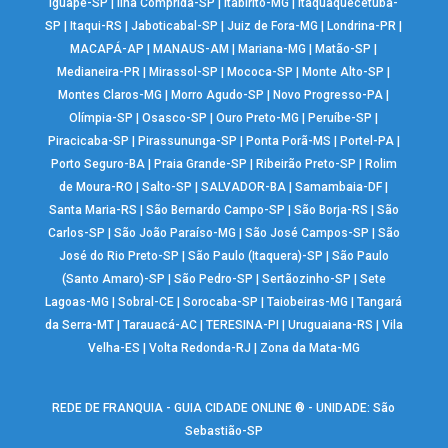
Iguapé-SP
|
Ilha Comprida-SP
|
Itabirito-MG
|
Itaquaquecetuba-
SP
|
Itaqui-RS
|
Jaboticabal-SP
|
Juiz de Fora-MG
|
Londrina-PR
|
MACAPÁ-AP
|
MANAUS-AM
|
Mariana-MG
|
Matão-SP
|
Medianeira-PR
|
Mirassol-SP
|
Mococa-SP
|
Monte Alto-SP
|
Montes Claros-MG
|
Morro Agudo-SP
|
Novo Progresso-PA
|
Olímpia-SP
|
Osasco-SP
|
Ouro Preto-MG
|
Peruíbe-SP
|
Piracicaba-SP
|
Pirassununga-SP
|
Ponta Porã-MS
|
Portel-PA
|
Porto Seguro-BA
|
Praia Grande-SP
|
Ribeirão Preto-SP
|
Rolim
de Moura-RO
|
Salto-SP
|
SALVADOR-BA
|
Samambaia-DF
|
Santa Maria-RS
|
São Bernardo Campo-SP
|
São Borja-RS
|
São
Carlos-SP
|
São João Paraíso-MG
|
São José Campos-SP
|
São
José do Rio Preto-SP
|
São Paulo (Itaquera)-SP
|
São Paulo
(Santo Amaro)-SP
|
São Pedro-SP
|
Sertãozinho-SP
|
Sete
Lagoas-MG
|
Sobral-CE
|
Sorocaba-SP
|
Taiobeiras-MG
|
Tangará
da Serra-MT
|
Tarauacá-AC
|
TERESINA-PI
|
Uruguaiana-RS
|
Vila
Velha-ES
|
Volta Redonda-RJ
|
Zona da Mata-MG
REDE DE FRANQUIA - GUIA CIDADE ONLINE ® - UNIDADE: São
Sebastião-SP