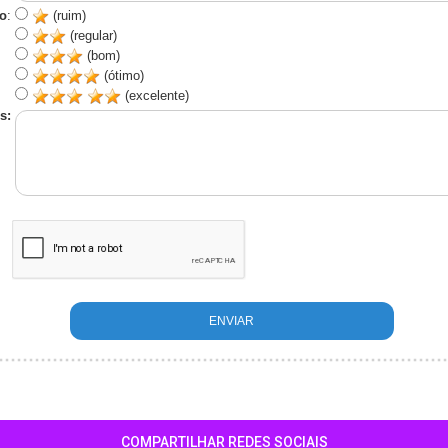
o
:
(ruim)
(regular)
(bom)
(ótimo)
(excelente)
s:
COMPARTILHAR REDES SOCIAIS