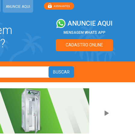
ANUNCIE AQUI
ANUNCIE AQUI
 em
MENSAGEM WHATS APP
?
CADASTRO ONLINE