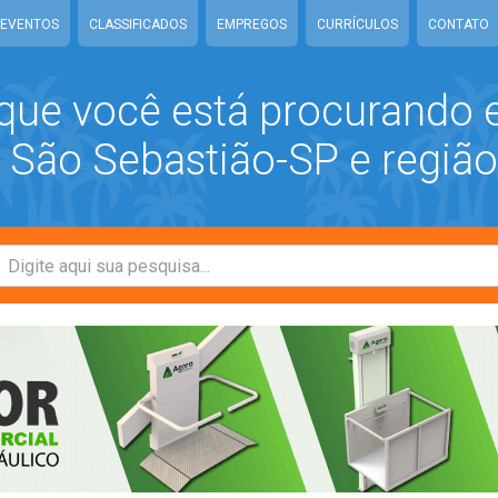
EVENTOS
CLASSIFICADOS
EMPREGOS
CURRÍCULOS
CONTATO
que você está procurando
São Sebastião-SP e região