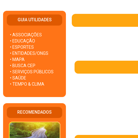
GUIA UTILIDADES
• ASSOCIAÇÕES
• EDUCAÇÃO
• ESPORTES
• ENTIDADES/ONGS
• MAPA
• BUSCA CEP
• SERVIÇOS PÚBLICOS
• SAÚDE
• TEMPO & CLIMA
RECOMENDADOS