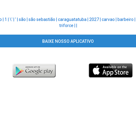
o |
1 |
\' |
' |
são |
são sebastião |
caraguatatuba |
2027 |
carvao |
barbeiro 
triforce |
|
BAIXE NOSSO APLICATIVO