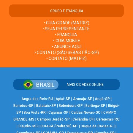
GRUPO E FRANQUIA
• GUIA CIDADE (MATRIZ)
• SEJA REPRESENTANTE
• FRANQUIA
• GUIA MOBILE
• ANUNCIE AQUI
• CONTATO (SÃO SEBASTIÃO-SP)
• CONTATO (MATRIZ)
MAIS CIDADES ONLINE
Angra dos Reis-RJ
|
Apiaí-SP
|
Aracaju-SE
|
Arujá-SP
|
Barretos-SP
|
Batatais-SP
|
Bebedouro-SP
|
Bertioga-SP
|
Birigui-
SP
|
Boa Vista-RR
|
Cajamar-SP
|
Caldas Novas-GO
|
CAMPO
GRANDE-MS
|
Campos Jordão-SP
|
Ceilândia-DF
|
Cerejeiras-RO
|
Cláudio-MG
|
CUIABÁ (Pedra 90)-MT
|
Duque de Caxias-RJ
|
Garanhuns-PE
|
GOIÂNIA-GO
|
Guarapuava-PR
|
Guariba-SP
|