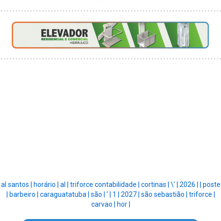
al santos |
horário |
al |
triforce contabilidade |
cortinas |
\' |
2026 |
|
poste
|
barbeiro |
caraguatatuba |
são |
' |
1 |
2027 |
são sebastião |
triforce |
carvao |
hor |