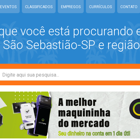
EVENTOS
CLASSIFICADOS
EMPREGOS
CURRÍCULOS
CONTATO
que você está procurando
São Sebastião-SP e região