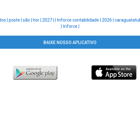
tos |
poste |
são |
hor |
2027 |
|
triforce contabilidade |
2026 |
caraguatatu
|
triforce |
BAIXE NOSSO APLICATIVO