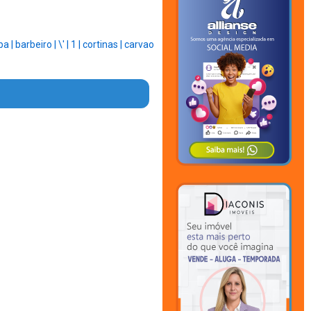
ba |
barbeiro |
\' |
1 |
cortinas |
carvao