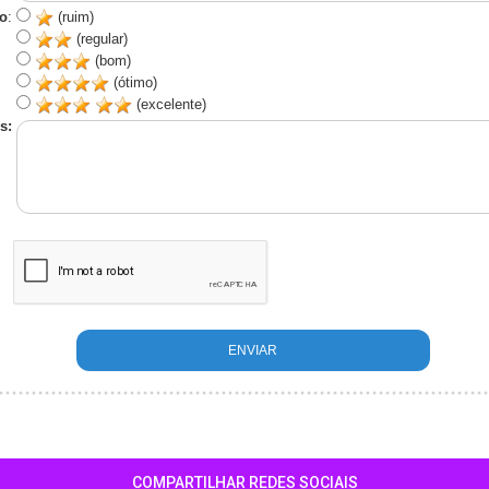
o
:
(ruim)
(regular)
(bom)
(ótimo)
(excelente)
s:
COMPARTILHAR REDES SOCIAIS