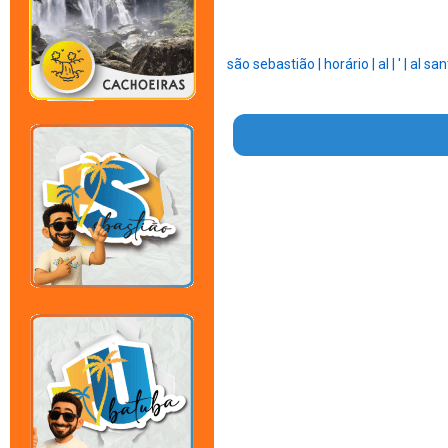
são sebastião |
horário |
al |
' |
al san