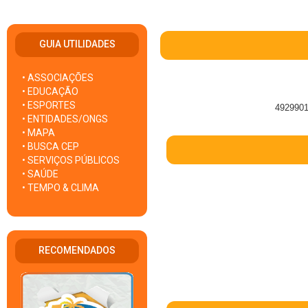
GUIA UTILIDADES
• ASSOCIAÇÕES
• EDUCAÇÃO
• ESPORTES
4929901 
• ENTIDADES/ONGS
• MAPA
• BUSCA CEP
• SERVIÇOS PÚBLICOS
• SAÚDE
• TEMPO & CLIMA
RECOMENDADOS