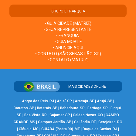
GRUPO E FRANQUIA
• GUIA CIDADE (MATRIZ)
• SEJA REPRESENTANTE
• FRANQUIA
• GUIA MOBILE
• ANUNCIE AQUI
• CONTATO (SÃO SEBASTIÃO-SP)
• CONTATO (MATRIZ)
MAIS CIDADES ONLINE
Angra dos Reis-RJ
|
Apiaí-SP
|
Aracaju-SE
|
Arujá-SP
|
Barretos-SP
|
Batatais-SP
|
Bebedouro-SP
|
Bertioga-SP
|
Birigui-
SP
|
Boa Vista-RR
|
Cajamar-SP
|
Caldas Novas-GO
|
CAMPO
GRANDE-MS
|
Campos Jordão-SP
|
Ceilândia-DF
|
Cerejeiras-RO
|
Cláudio-MG
|
CUIABÁ (Pedra 90)-MT
|
Duque de Caxias-RJ
|
Garanhuns-PE
|
GOIÂNIA-GO
|
Guarapuava-PR
|
Guariba-SP
|