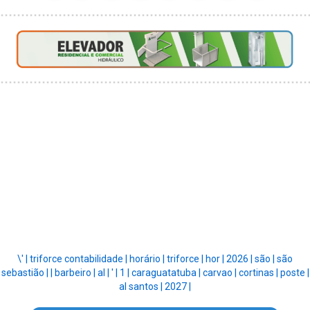
\' |
triforce contabilidade |
horário |
triforce |
hor |
2026 |
são |
são
sebastião |
|
barbeiro |
al |
' |
1 |
caraguatatuba |
carvao |
cortinas |
poste |
al santos |
2027 |