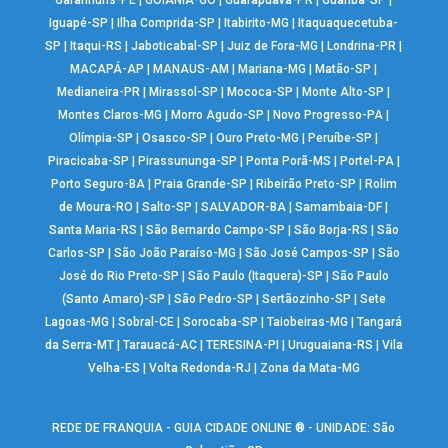
Iguapé-SP
|
Ilha Comprida-SP
|
Itabirito-MG
|
Itaquaquecetuba-
SP
|
Itaqui-RS
|
Jaboticabal-SP
|
Juiz de Fora-MG
|
Londrina-PR
|
MACAPÁ-AP
|
MANAUS-AM
|
Mariana-MG
|
Matão-SP
|
Medianeira-PR
|
Mirassol-SP
|
Mococa-SP
|
Monte Alto-SP
|
Montes Claros-MG
|
Morro Agudo-SP
|
Novo Progresso-PA
|
Olímpia-SP
|
Osasco-SP
|
Ouro Preto-MG
|
Peruíbe-SP
|
Piracicaba-SP
|
Pirassununga-SP
|
Ponta Porã-MS
|
Portel-PA
|
Porto Seguro-BA
|
Praia Grande-SP
|
Ribeirão Preto-SP
|
Rolim
de Moura-RO
|
Salto-SP
|
SALVADOR-BA
|
Samambaia-DF
|
Santa Maria-RS
|
São Bernardo Campo-SP
|
São Borja-RS
|
São
Carlos-SP
|
São João Paraíso-MG
|
São José Campos-SP
|
São
José do Rio Preto-SP
|
São Paulo (Itaquera)-SP
|
São Paulo
(Santo Amaro)-SP
|
São Pedro-SP
|
Sertãozinho-SP
|
Sete
Lagoas-MG
|
Sobral-CE
|
Sorocaba-SP
|
Taiobeiras-MG
|
Tangará
da Serra-MT
|
Tarauacá-AC
|
TERESINA-PI
|
Uruguaiana-RS
|
Vila
Velha-ES
|
Volta Redonda-RJ
|
Zona da Mata-MG
REDE DE FRANQUIA - GUIA CIDADE ONLINE ® - UNIDADE: São