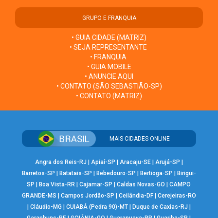
GRUPO E FRANQUIA
• GUIA CIDADE (MATRIZ)
• SEJA REPRESENTANTE
• FRANQUIA
• GUIA MOBILE
• ANUNCIE AQUI
• CONTATO (SÃO SEBASTIÃO-SP)
• CONTATO (MATRIZ)
MAIS CIDADES ONLINE
Angra dos Reis-RJ
|
Apiaí-SP
|
Aracaju-SE
|
Arujá-SP
|
Barretos-SP
|
Batatais-SP
|
Bebedouro-SP
|
Bertioga-SP
|
Birigui-
SP
|
Boa Vista-RR
|
Cajamar-SP
|
Caldas Novas-GO
|
CAMPO
GRANDE-MS
|
Campos Jordão-SP
|
Ceilândia-DF
|
Cerejeiras-RO
|
Cláudio-MG
|
CUIABÁ (Pedra 90)-MT
|
Duque de Caxias-RJ
|
Garanhuns-PE
|
GOIÂNIA-GO
|
Guarapuava-PR
|
Guariba-SP
|