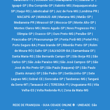
Iguapé-SP
|
Ilha Comprida-SP
|
Itabirito-MG
|
Itaquaquecetuba-
SP
|
Itaqui-RS
|
Jaboticabal-SP
|
Juiz de Fora-MG
|
Londrina-PR
|
MACAPÁ-AP
|
MANAUS-AM
|
Mariana-MG
|
Matão-SP
|
Medianeira-PR
|
Mirassol-SP
|
Mococa-SP
|
Monte Alto-SP
|
Montes Claros-MG
|
Morro Agudo-SP
|
Novo Progresso-PA
|
Olímpia-SP
|
Osasco-SP
|
Ouro Preto-MG
|
Peruíbe-SP
|
Piracicaba-SP
|
Pirassununga-SP
|
Ponta Porã-MS
|
Portel-PA
|
Porto Seguro-BA
|
Praia Grande-SP
|
Ribeirão Preto-SP
|
Rolim
de Moura-RO
|
Salto-SP
|
SALVADOR-BA
|
Samambaia-DF
|
Santa Maria-RS
|
São Bernardo Campo-SP
|
São Borja-RS
|
São
Carlos-SP
|
São João Paraíso-MG
|
São José Campos-SP
|
São
José do Rio Preto-SP
|
São Paulo (Itaquera)-SP
|
São Paulo
(Santo Amaro)-SP
|
São Pedro-SP
|
Sertãozinho-SP
|
Sete
Lagoas-MG
|
Sobral-CE
|
Sorocaba-SP
|
Taiobeiras-MG
|
Tangará
da Serra-MT
|
Tarauacá-AC
|
TERESINA-PI
|
Uruguaiana-RS
|
Vila
Velha-ES
|
Volta Redonda-RJ
|
Zona da Mata-MG
REDE DE FRANQUIA - GUIA CIDADE ONLINE ® - UNIDADE: São