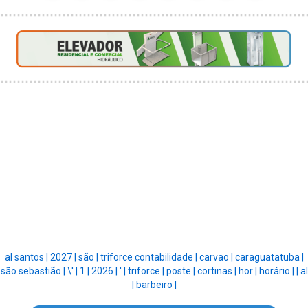
al santos |
2027 |
são |
triforce contabilidade |
carvao |
caraguatatuba |
são sebastião |
\' |
1 |
2026 |
' |
triforce |
poste |
cortinas |
hor |
horário |
|
al
|
barbeiro |