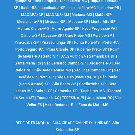
Iguapé-SP
|
Ilha Comprida-SP
|
Itabirito-MG
|
Itaquaquecetuba-
SP
|
Itaqui-RS
|
Jaboticabal-SP
|
Juiz de Fora-MG
|
Londrina-PR
|
MACAPÁ-AP
|
MANAUS-AM
|
Mariana-MG
|
Matão-SP
|
Medianeira-PR
|
Mirassol-SP
|
Mococa-SP
|
Monte Alto-SP
|
Montes Claros-MG
|
Morro Agudo-SP
|
Novo Progresso-PA
|
Olímpia-SP
|
Osasco-SP
|
Ouro Preto-MG
|
Peruíbe-SP
|
Piracicaba-SP
|
Pirassununga-SP
|
Ponta Porã-MS
|
Portel-PA
|
Porto Seguro-BA
|
Praia Grande-SP
|
Ribeirão Preto-SP
|
Rolim
de Moura-RO
|
Salto-SP
|
SALVADOR-BA
|
Samambaia-DF
|
Santa Maria-RS
|
São Bernardo Campo-SP
|
São Borja-RS
|
São
Carlos-SP
|
São João Paraíso-MG
|
São José Campos-SP
|
São
José do Rio Preto-SP
|
São Paulo (Itaquera)-SP
|
São Paulo
(Santo Amaro)-SP
|
São Pedro-SP
|
Sertãozinho-SP
|
Sete
Lagoas-MG
|
Sobral-CE
|
Sorocaba-SP
|
Taiobeiras-MG
|
Tangará
da Serra-MT
|
Tarauacá-AC
|
TERESINA-PI
|
Uruguaiana-RS
|
Vila
Velha-ES
|
Volta Redonda-RJ
|
Zona da Mata-MG
REDE DE FRANQUIA - GUIA CIDADE ONLINE ® - UNIDADE: São
Sebastião-SP