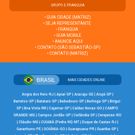
GRUPO E FRANQUIA
• GUIA CIDADE (MATRIZ)
• SEJA REPRESENTANTE
• FRANQUIA
• GUIA MOBILE
• ANUNCIE AQUI
• CONTATO (SÃO SEBASTIÃO-SP)
• CONTATO (MATRIZ)
MAIS CIDADES ONLINE
Angra dos Reis-RJ
|
Apiaí-SP
|
Aracaju-SE
|
Arujá-SP
|
Barretos-SP
|
Batatais-SP
|
Bebedouro-SP
|
Bertioga-SP
|
Birigui-
SP
|
Boa Vista-RR
|
Cajamar-SP
|
Caldas Novas-GO
|
CAMPO
GRANDE-MS
|
Campos Jordão-SP
|
Ceilândia-DF
|
Cerejeiras-RO
|
Cláudio-MG
|
CUIABÁ (Pedra 90)-MT
|
Duque de Caxias-RJ
|
Garanhuns-PE
|
GOIÂNIA-GO
|
Guarapuava-PR
|
Guariba-SP
|