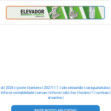
al |
2026 |
|
poste |
barbeiro |
2027 |
\' |
' |
são sebastião |
caraguatatuba |
triforce contabilidade |
carvao |
triforce |
são |
hor |
horário |
1 |
cortinas |
al santos |
BAIXE NOSSO APLICATIVO