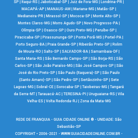
SP
|
Itaqui-RS
|
Jaboticabal-SP
|
Juiz de Fora-MG
|
Londrina-PR
|
MACAPÁ-AP
|
MANAUS-AM
|
Mariana-MG
|
Matão-SP
|
Medianeira-PR
|
Mirassol-SP
|
Mococa-SP
|
Monte Alto-SP
|
Montes Claros-MG
|
Morro Agudo-SP
|
Novo Progresso-PA
|
Olímpia-SP
|
Osasco-SP
|
Ouro Preto-MG
|
Peruíbe-SP
|
Piracicaba-SP
|
Pirassununga-SP
|
Ponta Porã-MS
|
Portel-PA
|
Porto Seguro-BA
|
Praia Grande-SP
|
Ribeirão Preto-SP
|
Rolim
de Moura-RO
|
Salto-SP
|
SALVADOR-BA
|
Samambaia-DF
|
Santa Maria-RS
|
São Bernardo Campo-SP
|
São Borja-RS
|
São
Carlos-SP
|
São João Paraíso-MG
|
São José Campos-SP
|
São
José do Rio Preto-SP
|
São Paulo (Itaquera)-SP
|
São Paulo
(Santo Amaro)-SP
|
São Pedro-SP
|
Sertãozinho-SP
|
Sete
Lagoas-MG
|
Sobral-CE
|
Sorocaba-SP
|
Taiobeiras-MG
|
Tangará
da Serra-MT
|
Tarauacá-AC
|
TERESINA-PI
|
Uruguaiana-RS
|
Vila
Velha-ES
|
Volta Redonda-RJ
|
Zona da Mata-MG
REDE DE FRANQUIA - GUIA CIDADE ONLINE ® - UNIDADE: São
Sebastião-SP
COPYRIGHT • 2006-2021 -
WWW.GUIACIDADEONLINE.COM.BR
-