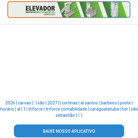
2026 |
carvao |
' |
são |
2027 |
|
cortinas |
al santos |
barbeiro |
poste |
horário |
al |
1 |
triforce |
triforce contabilidade |
caraguatatuba |
hor |
são
sebastião |
\' |
BAIXE NOSSO APLICATIVO