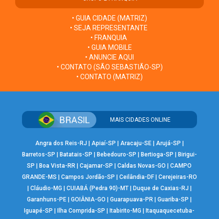
• GUIA CIDADE (MATRIZ)
• SEJA REPRESENTANTE
• FRANQUIA
• GUIA MOBILE
• ANUNCIE AQUI
• CONTATO (SÃO SEBASTIÃO-SP)
• CONTATO (MATRIZ)
MAIS CIDADES ONLINE
Angra dos Reis-RJ
|
Apiaí-SP
|
Aracaju-SE
|
Arujá-SP
|
Barretos-SP
|
Batatais-SP
|
Bebedouro-SP
|
Bertioga-SP
|
Birigui-
SP
|
Boa Vista-RR
|
Cajamar-SP
|
Caldas Novas-GO
|
CAMPO
GRANDE-MS
|
Campos Jordão-SP
|
Ceilândia-DF
|
Cerejeiras-RO
|
Cláudio-MG
|
CUIABÁ (Pedra 90)-MT
|
Duque de Caxias-RJ
|
Garanhuns-PE
|
GOIÂNIA-GO
|
Guarapuava-PR
|
Guariba-SP
|
Iguapé-SP
|
Ilha Comprida-SP
|
Itabirito-MG
|
Itaquaquecetuba-