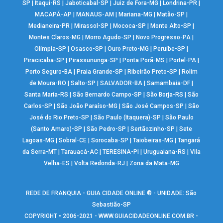
SP
|
Itaqui-RS
|
Jaboticabal-SP
|
Juiz de Fora-MG
|
Londrina-PR
|
MACAPÁ-AP
|
MANAUS-AM
|
Mariana-MG
|
Matão-SP
|
Medianeira-PR
|
Mirassol-SP
|
Mococa-SP
|
Monte Alto-SP
|
Montes Claros-MG
|
Morro Agudo-SP
|
Novo Progresso-PA
|
Olímpia-SP
|
Osasco-SP
|
Ouro Preto-MG
|
Peruíbe-SP
|
Piracicaba-SP
|
Pirassununga-SP
|
Ponta Porã-MS
|
Portel-PA
|
Porto Seguro-BA
|
Praia Grande-SP
|
Ribeirão Preto-SP
|
Rolim
de Moura-RO
|
Salto-SP
|
SALVADOR-BA
|
Samambaia-DF
|
Santa Maria-RS
|
São Bernardo Campo-SP
|
São Borja-RS
|
São
Carlos-SP
|
São João Paraíso-MG
|
São José Campos-SP
|
São
José do Rio Preto-SP
|
São Paulo (Itaquera)-SP
|
São Paulo
(Santo Amaro)-SP
|
São Pedro-SP
|
Sertãozinho-SP
|
Sete
Lagoas-MG
|
Sobral-CE
|
Sorocaba-SP
|
Taiobeiras-MG
|
Tangará
da Serra-MT
|
Tarauacá-AC
|
TERESINA-PI
|
Uruguaiana-RS
|
Vila
Velha-ES
|
Volta Redonda-RJ
|
Zona da Mata-MG
REDE DE FRANQUIA - GUIA CIDADE ONLINE ® - UNIDADE: São
Sebastião-SP
COPYRIGHT • 2006-2021 -
WWW.GUIACIDADEONLINE.COM.BR
-