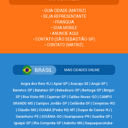
• GUIA CIDADE (MATRIZ)
• SEJA REPRESENTANTE
• FRANQUIA
• GUIA MOBILE
• ANUNCIE AQUI
• CONTATO (SÃO SEBASTIÃO-SP)
• CONTATO (MATRIZ)
MAIS CIDADES ONLINE
Angra dos Reis-RJ
|
Apiaí-SP
|
Aracaju-SE
|
Arujá-SP
|
Barretos-SP
|
Batatais-SP
|
Bebedouro-SP
|
Bertioga-SP
|
Birigui-
SP
|
Boa Vista-RR
|
Cajamar-SP
|
Caldas Novas-GO
|
CAMPO
GRANDE-MS
|
Campos Jordão-SP
|
Ceilândia-DF
|
Cerejeiras-RO
|
Cláudio-MG
|
CUIABÁ (Pedra 90)-MT
|
Duque de Caxias-RJ
|
Garanhuns-PE
|
GOIÂNIA-GO
|
Guarapuava-PR
|
Guariba-SP
|
Iguapé-SP
|
Ilha Comprida-SP
|
Itabirito-MG
|
Itaquaquecetuba-