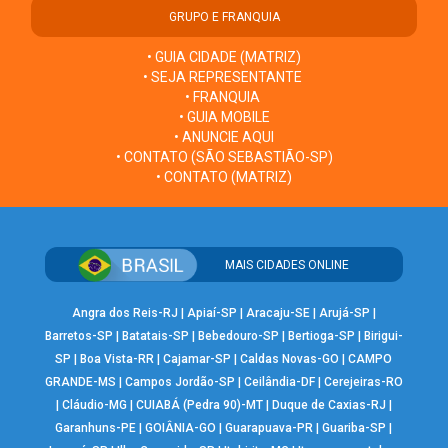
GRUPO E FRANQUIA
• GUIA CIDADE (MATRIZ)
• SEJA REPRESENTANTE
• FRANQUIA
• GUIA MOBILE
• ANUNCIE AQUI
• CONTATO (SÃO SEBASTIÃO-SP)
• CONTATO (MATRIZ)
MAIS CIDADES ONLINE
Angra dos Reis-RJ
|
Apiaí-SP
|
Aracaju-SE
|
Arujá-SP
|
Barretos-SP
|
Batatais-SP
|
Bebedouro-SP
|
Bertioga-SP
|
Birigui-
SP
|
Boa Vista-RR
|
Cajamar-SP
|
Caldas Novas-GO
|
CAMPO
GRANDE-MS
|
Campos Jordão-SP
|
Ceilândia-DF
|
Cerejeiras-RO
|
Cláudio-MG
|
CUIABÁ (Pedra 90)-MT
|
Duque de Caxias-RJ
|
Garanhuns-PE
|
GOIÂNIA-GO
|
Guarapuava-PR
|
Guariba-SP
|