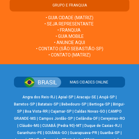
GRUPO E FRANQUIA
• GUIA CIDADE (MATRIZ)
• SEJA REPRESENTANTE
• FRANQUIA
• GUIA MOBILE
• ANUNCIE AQUI
• CONTATO (SÃO SEBASTIÃO-SP)
• CONTATO (MATRIZ)
MAIS CIDADES ONLINE
Angra dos Reis-RJ
|
Apiaí-SP
|
Aracaju-SE
|
Arujá-SP
|
Barretos-SP
|
Batatais-SP
|
Bebedouro-SP
|
Bertioga-SP
|
Birigui-
SP
|
Boa Vista-RR
|
Cajamar-SP
|
Caldas Novas-GO
|
CAMPO
GRANDE-MS
|
Campos Jordão-SP
|
Ceilândia-DF
|
Cerejeiras-RO
|
Cláudio-MG
|
CUIABÁ (Pedra 90)-MT
|
Duque de Caxias-RJ
|
Garanhuns-PE
|
GOIÂNIA-GO
|
Guarapuava-PR
|
Guariba-SP
|