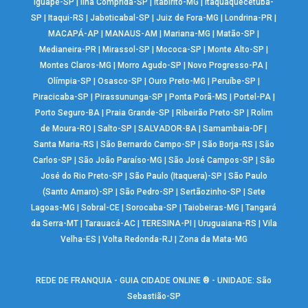
Iguapé-SP
|
Ilha Comprida-SP
|
Itabirito-MG
|
Itaquaquecetuba-
SP
|
Itaqui-RS
|
Jaboticabal-SP
|
Juiz de Fora-MG
|
Londrina-PR
|
MACAPÁ-AP
|
MANAUS-AM
|
Mariana-MG
|
Matão-SP
|
Medianeira-PR
|
Mirassol-SP
|
Mococa-SP
|
Monte Alto-SP
|
Montes Claros-MG
|
Morro Agudo-SP
|
Novo Progresso-PA
|
Olímpia-SP
|
Osasco-SP
|
Ouro Preto-MG
|
Peruíbe-SP
|
Piracicaba-SP
|
Pirassununga-SP
|
Ponta Porã-MS
|
Portel-PA
|
Porto Seguro-BA
|
Praia Grande-SP
|
Ribeirão Preto-SP
|
Rolim
de Moura-RO
|
Salto-SP
|
SALVADOR-BA
|
Samambaia-DF
|
Santa Maria-RS
|
São Bernardo Campo-SP
|
São Borja-RS
|
São
Carlos-SP
|
São João Paraíso-MG
|
São José Campos-SP
|
São
José do Rio Preto-SP
|
São Paulo (Itaquera)-SP
|
São Paulo
(Santo Amaro)-SP
|
São Pedro-SP
|
Sertãozinho-SP
|
Sete
Lagoas-MG
|
Sobral-CE
|
Sorocaba-SP
|
Taiobeiras-MG
|
Tangará
da Serra-MT
|
Tarauacá-AC
|
TERESINA-PI
|
Uruguaiana-RS
|
Vila
Velha-ES
|
Volta Redonda-RJ
|
Zona da Mata-MG
REDE DE FRANQUIA - GUIA CIDADE ONLINE ® - UNIDADE: São
Sebastião-SP