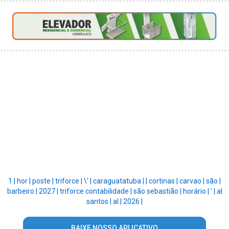
1 |
hor |
poste |
triforce |
\' |
caraguatatuba |
|
cortinas |
carvao |
são |
barbeiro |
2027 |
triforce contabilidade |
são sebastião |
horário |
' |
al
santos |
al |
2026 |
BAIXE NOSSO APLICATIVO