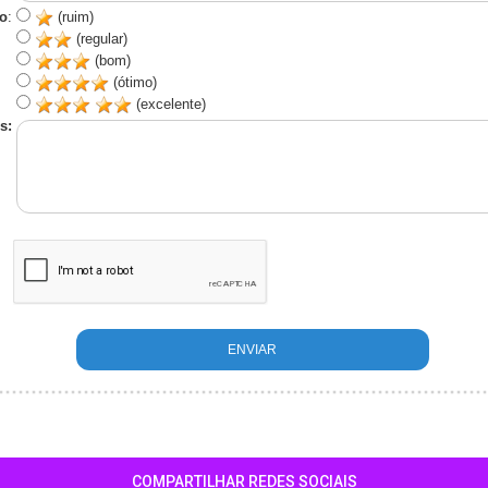
o
:
(ruim)
(regular)
(bom)
(ótimo)
(excelente)
s:
COMPARTILHAR REDES SOCIAIS