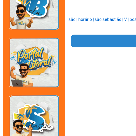
são |
horário |
são sebastião |
\' |
pos