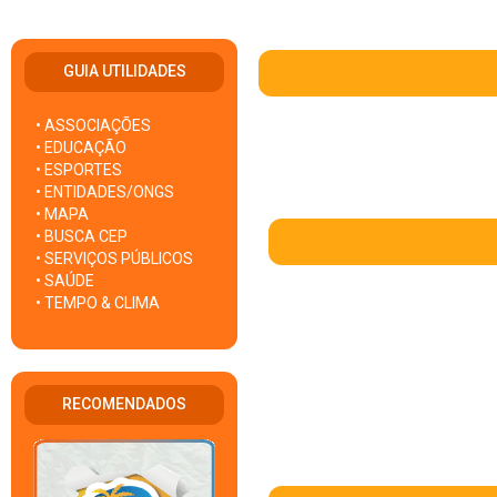
GUIA UTILIDADES
• ASSOCIAÇÕES
• EDUCAÇÃO
• ESPORTES
• ENTIDADES/ONGS
• MAPA
• BUSCA CEP
• SERVIÇOS PÚBLICOS
• SAÚDE
• TEMPO & CLIMA
RECOMENDADOS