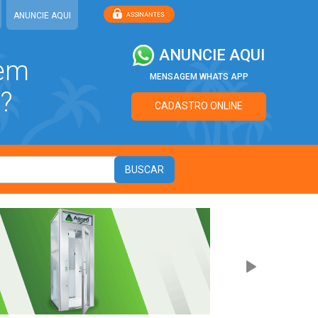
ANUNCIE AQUI
ANUNCIE AQUI
 em
MENSAGEM WHATS APP
?
CADASTRO ONLINE