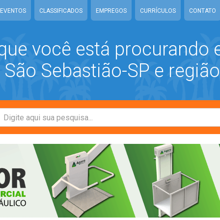
EVENTOS
CLASSIFICADOS
EMPREGOS
CURRÍCULOS
CONTATO
que você está procurando
São Sebastião-SP e região