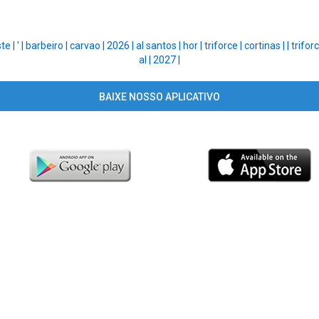
te |
' |
barbeiro |
carvao |
2026 |
al santos |
hor |
triforce |
cortinas |
|
trifor
al |
2027 |
BAIXE NOSSO APLICATIVO