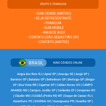
GRUPO E FRANQUIA
• GUIA CIDADE (MATRIZ)
• SEJA REPRESENTANTE
• FRANQUIA
• GUIA MOBILE
• ANUNCIE AQUI
• CONTATO (SÃO SEBASTIÃO-SP)
• CONTATO (MATRIZ)
MAIS CIDADES ONLINE
Angra dos Reis-RJ
|
Apiaí-SP
|
Aracaju-SE
|
Arujá-SP
|
Barretos-SP
|
Batatais-SP
|
Bebedouro-SP
|
Bertioga-SP
|
Birigui-
SP
|
Boa Vista-RR
|
Cajamar-SP
|
Caldas Novas-GO
|
CAMPO
GRANDE-MS
|
Campos Jordão-SP
|
Ceilândia-DF
|
Cerejeiras-RO
|
Cláudio-MG
|
CUIABÁ (Pedra 90)-MT
|
Duque de Caxias-RJ
|
Garanhuns-PE
|
GOIÂNIA-GO
|
Guarapuava-PR
|
Guariba-SP
|