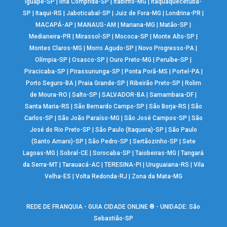
Iguapé-SP
|
Ilha Comprida-SP
|
Itabirito-MG
|
Itaquaquecetuba-
SP
|
Itaqui-RS
|
Jaboticabal-SP
|
Juiz de Fora-MG
|
Londrina-PR
|
MACAPÁ-AP
|
MANAUS-AM
|
Mariana-MG
|
Matão-SP
|
Medianeira-PR
|
Mirassol-SP
|
Mococa-SP
|
Monte Alto-SP
|
Montes Claros-MG
|
Morro Agudo-SP
|
Novo Progresso-PA
|
Olímpia-SP
|
Osasco-SP
|
Ouro Preto-MG
|
Peruíbe-SP
|
Piracicaba-SP
|
Pirassununga-SP
|
Ponta Porã-MS
|
Portel-PA
|
Porto Seguro-BA
|
Praia Grande-SP
|
Ribeirão Preto-SP
|
Rolim
de Moura-RO
|
Salto-SP
|
SALVADOR-BA
|
Samambaia-DF
|
Santa Maria-RS
|
São Bernardo Campo-SP
|
São Borja-RS
|
São
Carlos-SP
|
São João Paraíso-MG
|
São José Campos-SP
|
São
José do Rio Preto-SP
|
São Paulo (Itaquera)-SP
|
São Paulo
(Santo Amaro)-SP
|
São Pedro-SP
|
Sertãozinho-SP
|
Sete
Lagoas-MG
|
Sobral-CE
|
Sorocaba-SP
|
Taiobeiras-MG
|
Tangará
da Serra-MT
|
Tarauacá-AC
|
TERESINA-PI
|
Uruguaiana-RS
|
Vila
Velha-ES
|
Volta Redonda-RJ
|
Zona da Mata-MG
REDE DE FRANQUIA - GUIA CIDADE ONLINE ® - UNIDADE: São
Sebastião-SP