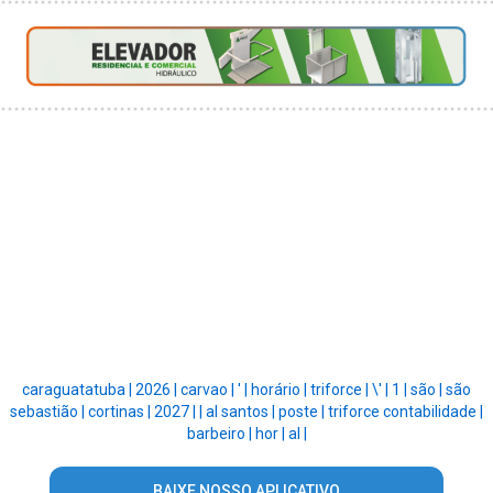
caraguatatuba |
2026 |
carvao |
' |
horário |
triforce |
\' |
1 |
são |
são
sebastião |
cortinas |
2027 |
|
al santos |
poste |
triforce contabilidade |
barbeiro |
hor |
al |
BAIXE NOSSO APLICATIVO