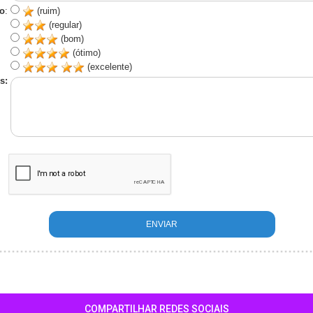
o
:
(ruim)
(regular)
(bom)
(ótimo)
(excelente)
s:
COMPARTILHAR REDES SOCIAIS