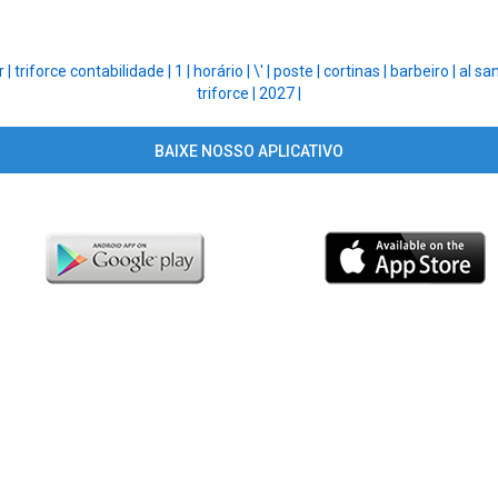
r |
triforce contabilidade |
1 |
horário |
\' |
poste |
cortinas |
barbeiro |
al sa
triforce |
2027 |
BAIXE NOSSO APLICATIVO