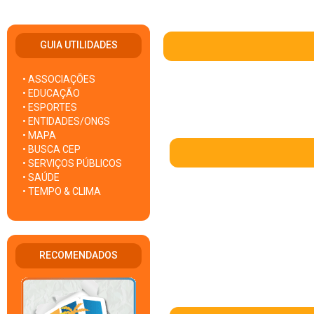
GUIA UTILIDADES
• ASSOCIAÇÕES
• EDUCAÇÃO
• ESPORTES
• ENTIDADES/ONGS
• MAPA
• BUSCA CEP
• SERVIÇOS PÚBLICOS
• SAÚDE
• TEMPO & CLIMA
RECOMENDADOS