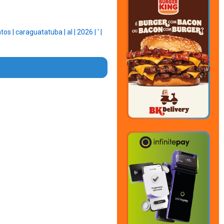
ntos |
caraguatatuba |
al |
2026 |
' |