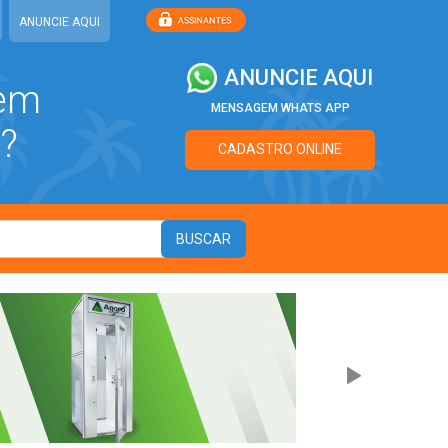
ANUNCIE AQUI
ANUNCIE AQUI
 em
MENSAGEM WHATS APP
?
CADASTRO ONLINE