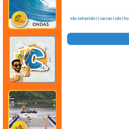
são sebastião |
|
carvao |
são |
ho