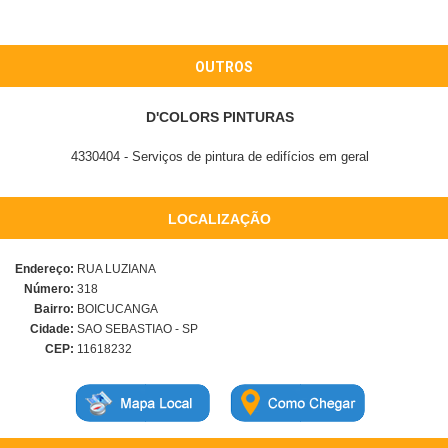
OUTROS
D'COLORS PINTURAS
4330404 - Serviços de pintura de edifícios em geral
LOCALIZAÇÃO
Endereço:
RUA LUZIANA
Número:
318
Bairro:
BOICUCANGA
Cidade:
SAO SEBASTIAO - SP
CEP:
11618232