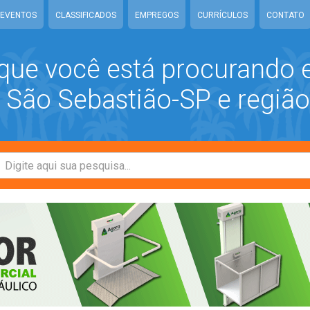
EVENTOS
CLASSIFICADOS
EMPREGOS
CURRÍCULOS
CONTATO
que você está procurando
São Sebastião-SP e região