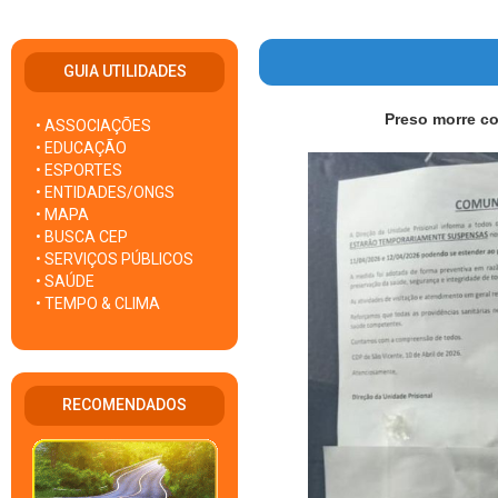
GUIA UTILIDADES
Preso morre co
• ASSOCIAÇÕES
• EDUCAÇÃO
• ESPORTES
• ENTIDADES/ONGS
• MAPA
• BUSCA CEP
• SERVIÇOS PÚBLICOS
• SAÚDE
• TEMPO & CLIMA
RECOMENDADOS