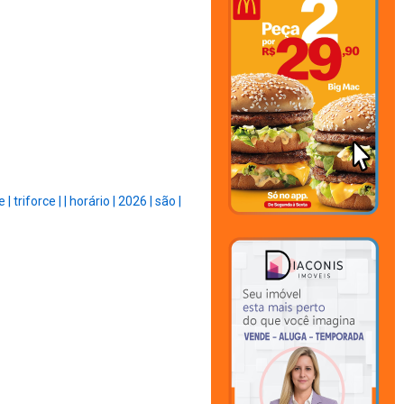
e |
triforce |
|
horário |
2026 |
são |