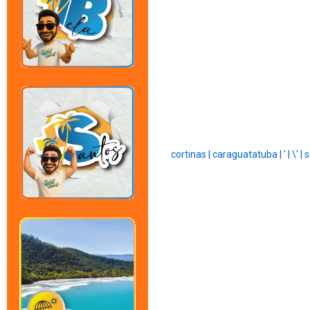
cortinas |
caraguatatuba |
' |
\' |
s