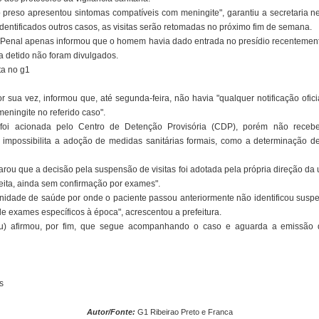
preso apresentou sintomas compatíveis com meningite", garantiu a secretaria nes
dentificados outros casos, as visitas serão retomadas no próximo fim de semana.
a Penal apenas informou que o homem havia dado entrada no presídio recentement
va detido não foram divulgados.
ta no g1
or sua vez, informou que, até segunda-feira, não havia "qualquer notificação ofici
eningite no referido caso".
a foi acionada pelo Centro de Detenção Provisória (CDP), porém não rece
impossibilita a adoção de medidas sanitárias formais, como a determinação d
arou que a decisão pela suspensão de visitas foi adotada pela própria direção da
eita, ainda sem confirmação por exames".
unidade de saúde por onde o paciente passou anteriormente não identificou suspe
 de exames específicos à época", acrescentou a prefeitura.
u) afirmou, por fim, que segue acompanhando o caso e aguarda a emissão do
s
Autor/Fonte:
G1 Ribeirao Preto e Franca