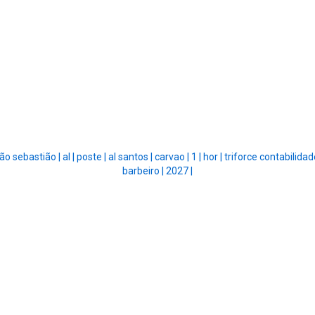
ão sebastião |
al |
poste |
al santos |
carvao |
1 |
hor |
triforce contabilidad
barbeiro |
2027 |