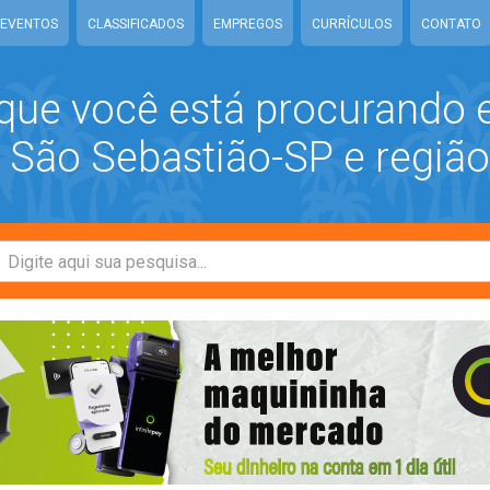
EVENTOS
CLASSIFICADOS
EMPREGOS
CURRÍCULOS
CONTATO
que você está procurando
São Sebastião-SP e região