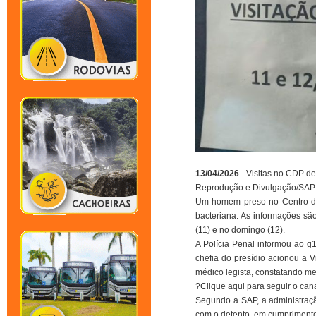
13/04/2026
- Visitas no CDP d
Reprodução e Divulgação/SAP
Um homem preso no Centro de 
bacteriana. As informações sã
(11) e no domingo (12).
A Polícia Penal informou ao g1
chefia do presídio acionou a 
médico legista, constatando me
?Clique aqui para seguir o ca
Segundo a SAP, a administraçã
com o detento, em cumprimento 