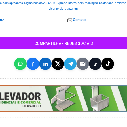
obo.com/sp/santos-regiao/noticia/2026/04/13/preso-morre-com-meningite-bacteriana-e-visit
vicente-diz-sap.ghtml
Contato
tar
COMPARTILHAR REDES SOCIAIS