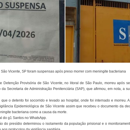
e São Vicente, SP foram suspensas após preso morrer com meningite bacteriana
Detenção Provisória de São Vicente, no litoral de São Paulo, morreu após se
o da Secretaria de Administração Penitenciária (SAP), que afirmou, em nota, a s
 que o detento foi socorrido e levado ao hospital, onde foi internado e morreu.
Vigilância Epidemiológica de São Vicente assim que recebeu o documento da dec
ningite bacteriana como a causa da morte.
nal do g1 Santos no WhatsApp.
o do presídio determinou o isolamento da população prisional e o monitorament
aos protocolos da vigilância sanitária.