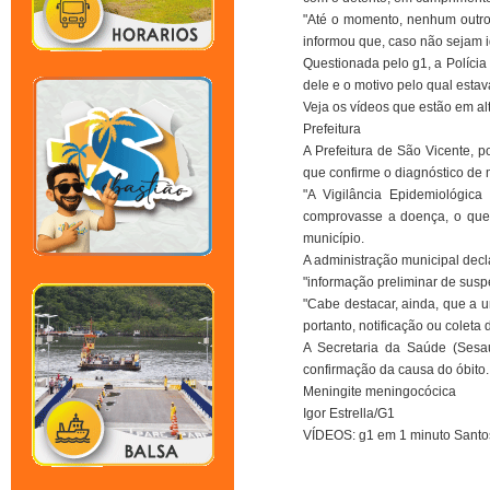
"Até o momento, nenhum outro 
informou que, caso não sejam i
Questionada pelo g1, a Políci
dele e o motivo pelo qual esta
Veja os vídeos que estão em al
Prefeitura
A Prefeitura de São Vicente, p
que confirme o diagnóstico de m
"A Vigilância Epidemiológic
comprovasse a doença, o que 
município.
A administração municipal decl
"informação preliminar de susp
"Cabe destacar, ainda, que a 
portanto, notificação ou coleta
A Secretaria da Saúde (Sesa
confirmação da causa do óbito.
Meningite meningocócica
Igor Estrella/G1
VÍDEOS: g1 em 1 minuto Santo