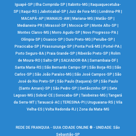
Iguapé-SP
|
Ilha Comprida-SP
|
Itabirito-MG
|
Itaquaquecetuba-
SP
|
Itaqui-RS
|
Jaboticabal-SP
|
Juiz de Fora-MG
|
Londrina-PR
|
MACAPÁ-AP
|
MANAUS-AM
|
Mariana-MG
|
Matão-SP
|
Medianeira-PR
|
Mirassol-SP
|
Mococa-SP
|
Monte Alto-SP
|
Montes Claros-MG
|
Morro Agudo-SP
|
Novo Progresso-PA
|
Olímpia-SP
|
Osasco-SP
|
Ouro Preto-MG
|
Peruíbe-SP
|
Piracicaba-SP
|
Pirassununga-SP
|
Ponta Porã-MS
|
Portel-PA
|
Porto Seguro-BA
|
Praia Grande-SP
|
Ribeirão Preto-SP
|
Rolim
de Moura-RO
|
Salto-SP
|
SALVADOR-BA
|
Samambaia-DF
|
Santa Maria-RS
|
São Bernardo Campo-SP
|
São Borja-RS
|
São
Carlos-SP
|
São João Paraíso-MG
|
São José Campos-SP
|
São
José do Rio Preto-SP
|
São Paulo (Itaquera)-SP
|
São Paulo
(Santo Amaro)-SP
|
São Pedro-SP
|
Sertãozinho-SP
|
Sete
Lagoas-MG
|
Sobral-CE
|
Sorocaba-SP
|
Taiobeiras-MG
|
Tangará
da Serra-MT
|
Tarauacá-AC
|
TERESINA-PI
|
Uruguaiana-RS
|
Vila
Velha-ES
|
Volta Redonda-RJ
|
Zona da Mata-MG
REDE DE FRANQUIA - GUIA CIDADE ONLINE ® - UNIDADE: São
Sebastião-SP