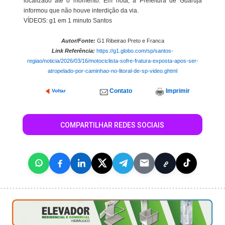
localizado até o momento. Em nota, a Prefeitura de Guarujá
informou que não houve interdição da via.
VÍDEOS: g1 em 1 minuto Santos
Autor/Fonte:
G1 Ribeirao Preto e Franca
Link Referência:
https://g1.globo.com/sp/santos-
regiao/noticia/2026/03/16/motociclista-sofre-fratura-exposta-apos-ser-
atropelado-por-caminhao-no-litoral-de-sp-video.ghtml
Contato
Imprimir
Voltar
COMPARTILHAR REDES SOCIAIS