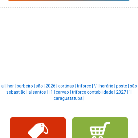
al |
hor |
barbeiro |
são |
2026 |
cortinas |
triforce |
\' |
horário |
poste |
são
sebastião |
al santos |
|
1 |
carvao |
triforce contabilidade |
2027 |
' |
caraguatatuba |