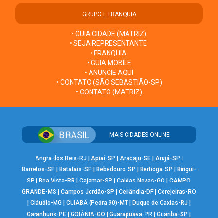
GRUPO E FRANQUIA
• GUIA CIDADE (MATRIZ)
• SEJA REPRESENTANTE
• FRANQUIA
• GUIA MOBILE
• ANUNCIE AQUI
• CONTATO (SÃO SEBASTIÃO-SP)
• CONTATO (MATRIZ)
MAIS CIDADES ONLINE
Angra dos Reis-RJ
|
Apiaí-SP
|
Aracaju-SE
|
Arujá-SP
|
Barretos-SP
|
Batatais-SP
|
Bebedouro-SP
|
Bertioga-SP
|
Birigui-
SP
|
Boa Vista-RR
|
Cajamar-SP
|
Caldas Novas-GO
|
CAMPO
GRANDE-MS
|
Campos Jordão-SP
|
Ceilândia-DF
|
Cerejeiras-RO
|
Cláudio-MG
|
CUIABÁ (Pedra 90)-MT
|
Duque de Caxias-RJ
|
Garanhuns-PE
|
GOIÂNIA-GO
|
Guarapuava-PR
|
Guariba-SP
|