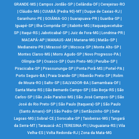
GRANDE-MS
|
Campos Jordão-SP
|
Ceilândia-DF
|
Cerejeiras-RO
|
Cláudio-MG
|
CUIABÁ (Pedra 90)-MT
|
Duque de Caxias-RJ
|
Garanhuns-PE
|
GOIÂNIA-GO
|
Guarapuava-PR
|
Guariba-SP
|
Iguapé-SP
|
Ilha Comprida-SP
|
Itabirito-MG
|
Itaquaquecetuba-
SP
|
Itaqui-RS
|
Jaboticabal-SP
|
Juiz de Fora-MG
|
Londrina-PR
|
MACAPÁ-AP
|
MANAUS-AM
|
Mariana-MG
|
Matão-SP
|
Medianeira-PR
|
Mirassol-SP
|
Mococa-SP
|
Monte Alto-SP
|
Montes Claros-MG
|
Morro Agudo-SP
|
Novo Progresso-PA
|
Olímpia-SP
|
Osasco-SP
|
Ouro Preto-MG
|
Peruíbe-SP
|
Piracicaba-SP
|
Pirassununga-SP
|
Ponta Porã-MS
|
Portel-PA
|
Porto Seguro-BA
|
Praia Grande-SP
|
Ribeirão Preto-SP
|
Rolim
de Moura-RO
|
Salto-SP
|
SALVADOR-BA
|
Samambaia-DF
|
Santa Maria-RS
|
São Bernardo Campo-SP
|
São Borja-RS
|
São
Carlos-SP
|
São João Paraíso-MG
|
São José Campos-SP
|
São
José do Rio Preto-SP
|
São Paulo (Itaquera)-SP
|
São Paulo
(Santo Amaro)-SP
|
São Pedro-SP
|
Sertãozinho-SP
|
Sete
Lagoas-MG
|
Sobral-CE
|
Sorocaba-SP
|
Taiobeiras-MG
|
Tangará
da Serra-MT
|
Tarauacá-AC
|
TERESINA-PI
|
Uruguaiana-RS
|
Vila
Velha-ES
|
Volta Redonda-RJ
|
Zona da Mata-MG