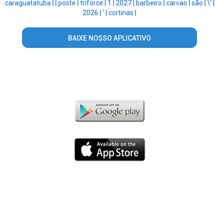
caraguatatuba |
|
poste |
triforce |
1 |
2027 |
barbeiro |
carvao |
são |
\' |
2026 |
' |
cortinas |
BAIXE NOSSO APLICATIVO