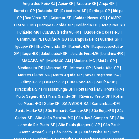
Angra dos Reis-RJ
|
Apiaí-SP
|
Aracaju-SE
|
Arujá-SP
|
Barretos-SP
|
Batatais-SP
|
Bebedouro-SP
|
Bertioga-SP
|
Birigui-
SP
|
Boa Vista-RR
|
Cajamar-SP
|
Caldas Novas-GO
|
CAMPO
GRANDE-MS
|
Campos Jordão-SP
|
Ceilândia-DF
|
Cerejeiras-RO
|
Cláudio-MG
|
CUIABÁ (Pedra 90)-MT
|
Duque de Caxias-RJ
|
Garanhuns-PE
|
GOIÂNIA-GO
|
Guarapuava-PR
|
Guariba-SP
|
Iguapé-SP
|
Ilha Comprida-SP
|
Itabirito-MG
|
Itaquaquecetuba-
SP
|
Itaqui-RS
|
Jaboticabal-SP
|
Juiz de Fora-MG
|
Londrina-PR
|
MACAPÁ-AP
|
MANAUS-AM
|
Mariana-MG
|
Matão-SP
|
Medianeira-PR
|
Mirassol-SP
|
Mococa-SP
|
Monte Alto-SP
|
Montes Claros-MG
|
Morro Agudo-SP
|
Novo Progresso-PA
|
Olímpia-SP
|
Osasco-SP
|
Ouro Preto-MG
|
Peruíbe-SP
|
Piracicaba-SP
|
Pirassununga-SP
|
Ponta Porã-MS
|
Portel-PA
|
Porto Seguro-BA
|
Praia Grande-SP
|
Ribeirão Preto-SP
|
Rolim
de Moura-RO
|
Salto-SP
|
SALVADOR-BA
|
Samambaia-DF
|
Santa Maria-RS
|
São Bernardo Campo-SP
|
São Borja-RS
|
São
Carlos-SP
|
São João Paraíso-MG
|
São José Campos-SP
|
São
José do Rio Preto-SP
|
São Paulo (Itaquera)-SP
|
São Paulo
(Santo Amaro)-SP
|
São Pedro-SP
|
Sertãozinho-SP
|
Sete