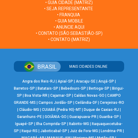
• GUIA CIDADE (MATRIZ)
• SEJA REPRESENTANTE
• FRANQUIA
• GUIA MOBILE
• ANUNCIE AQUI
• CONTATO (SÃO SEBASTIÃO-SP)
• CONTATO (MATRIZ)
MAIS CIDADES ONLINE
Angra dos Reis-RJ
|
Apiaí-SP
|
Aracaju-SE
|
Arujá-SP
|
Barretos-SP
|
Batatais-SP
|
Bebedouro-SP
|
Bertioga-SP
|
Birigui-
SP
|
Boa Vista-RR
|
Cajamar-SP
|
Caldas Novas-GO
|
CAMPO
GRANDE-MS
|
Campos Jordão-SP
|
Ceilândia-DF
|
Cerejeiras-RO
|
Cláudio-MG
|
CUIABÁ (Pedra 90)-MT
|
Duque de Caxias-RJ
|
Garanhuns-PE
|
GOIÂNIA-GO
|
Guarapuava-PR
|
Guariba-SP
|
Iguapé-SP
|
Ilha Comprida-SP
|
Itabirito-MG
|
Itaquaquecetuba-
SP
|
Itaqui-RS
|
Jaboticabal-SP
|
Juiz de Fora-MG
|
Londrina-PR
|
MACAPÁ-AP
|
MANAUS-AM
|
Mariana-MG
|
Matão-SP
|