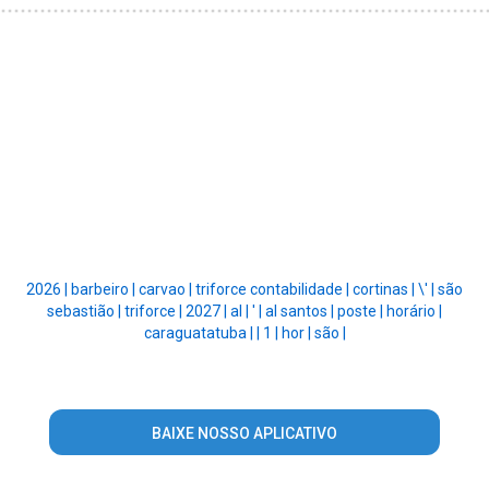
2026 |
barbeiro |
carvao |
triforce contabilidade |
cortinas |
\' |
são
sebastião |
triforce |
2027 |
al |
' |
al santos |
poste |
horário |
caraguatatuba |
|
1 |
hor |
são |
BAIXE NOSSO APLICATIVO