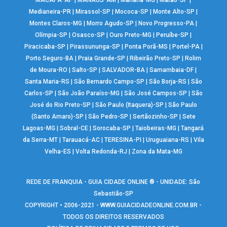
Medianeira-PR
|
Mirassol-SP
|
Mococa-SP
|
Monte Alto-SP
|
Montes Claros-MG
|
Morro Agudo-SP
|
Novo Progresso-PA
|
Olímpia-SP
|
Osasco-SP
|
Ouro Preto-MG
|
Peruíbe-SP
|
Piracicaba-SP
|
Pirassununga-SP
|
Ponta Porã-MS
|
Portel-PA
|
Porto Seguro-BA
|
Praia Grande-SP
|
Ribeirão Preto-SP
|
Rolim
de Moura-RO
|
Salto-SP
|
SALVADOR-BA
|
Samambaia-DF
|
Santa Maria-RS
|
São Bernardo Campo-SP
|
São Borja-RS
|
São
Carlos-SP
|
São João Paraíso-MG
|
São José Campos-SP
|
São
José do Rio Preto-SP
|
São Paulo (Itaquera)-SP
|
São Paulo
(Santo Amaro)-SP
|
São Pedro-SP
|
Sertãozinho-SP
|
Sete
Lagoas-MG
|
Sobral-CE
|
Sorocaba-SP
|
Taiobeiras-MG
|
Tangará
da Serra-MT
|
Tarauacá-AC
|
TERESINA-PI
|
Uruguaiana-RS
|
Vila
Velha-ES
|
Volta Redonda-RJ
|
Zona da Mata-MG
REDE DE FRANQUIA - GUIA CIDADE ONLINE ® - UNIDADE: São
Sebastião-SP
COPYRIGHT • 2006-2021 -
WWW.GUIACIDADEONLINE.COM.BR
-
TODOS OS DIREITOS RESERVADOS