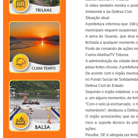
O vídeo também mostra o posto
Ambiental e da Defesa Civil.
Situação atual
A prefeitura informou que 198
municipais seguem suspensas p
A serra do Guaraú, que teve
fechada a qualquer momento co
Posto de comando de ações mo
Carlos Abelha/TV Tribuna
A administração da cidade des
pelas fortes chuvas. A prefeit
De acordo com o órgão municipa
no Fundo Social de Solidarieda
Defesa Civil do Estado
Segundo o órgão estadual, o ce
e, em alguns momentos, de fort
"Com o solo já encharcado, o 
vulneráveis", destacou a Defesa
O órgão acrescentou que as e
risco e suporte técnico às p
ações.
Peruíbe, SP, é atingida por tem