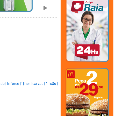
ade |
triforce |
' |
hor |
carvao |
1 |
são |