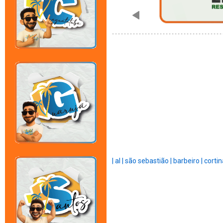
|
al |
são sebastião |
barbeiro |
cortin