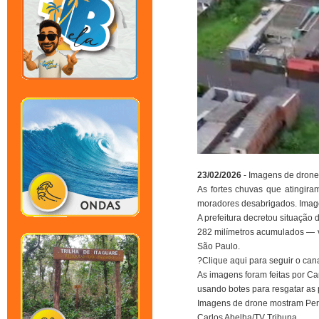
23/02/2026
- Imagens de drone
As fortes chuvas que atingira
moradores desabrigados. Image
A prefeitura decretou situação
282 milímetros acumulados — v
São Paulo.
?Clique aqui para seguir o ca
As imagens foram feitas por Car
usando botes para resgatar as
Imagens de drone mostram Peru
Carlos Abelha/TV Tribuna