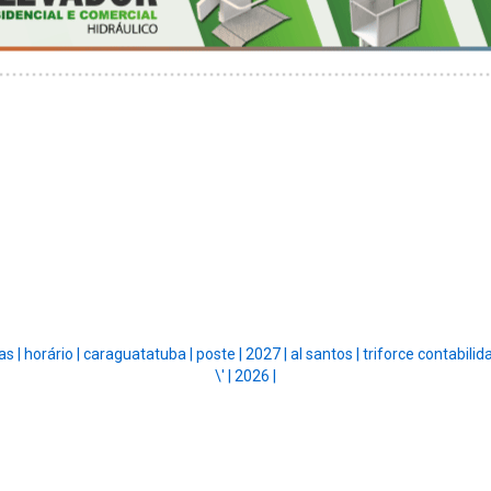
as |
horário |
caraguatatuba |
poste |
2027 |
al santos |
triforce contabilid
\' |
2026 |