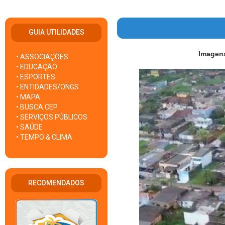
GUIA UTILIDADES
Imagens
• ASSOCIAÇÕES
• EDUCAÇÃO
• ESPORTES
• ENTIDADES/ONGS
• MAPA
• BUSCA CEP
• SERVIÇOS PÚBLICOS
• SAÚDE
• TEMPO & CLIMA
RECOMENDADOS