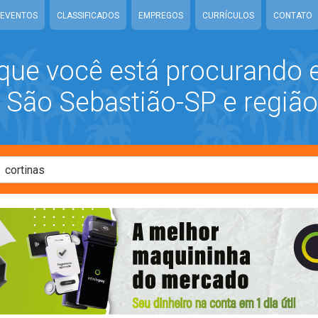
EVENTOS
CLASSIFICADOS
EMPREGOS
CURRÍCULOS
CONTATO
que você está procurando
São Sebastião-SP e região