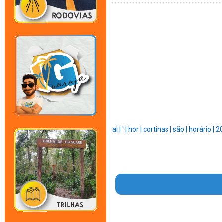
al |
' |
hor |
cortinas |
são |
horário |
2