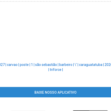
027 |
carvao |
poste |
1 |
são sebastião |
barbeiro |
\' |
caraguatatuba |
202
|
triforce |
BAIXE NOSSO APLICATIVO