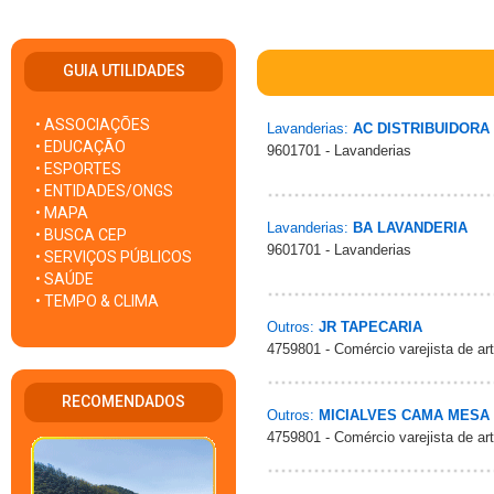
GUIA UTILIDADES
• ASSOCIAÇÕES
Lavanderias:
AC DISTRIBUIDORA
• EDUCAÇÃO
9601701 - Lavanderias
• ESPORTES
• ENTIDADES/ONGS
• MAPA
Lavanderias:
BA LAVANDERIA
• BUSCA CEP
9601701 - Lavanderias
• SERVIÇOS PÚBLICOS
• SAÚDE
• TEMPO & CLIMA
Outros:
JR TAPECARIA
4759801 - Comércio varejista de art
RECOMENDADOS
Outros:
MICIALVES CAMA MESA
4759801 - Comércio varejista de art