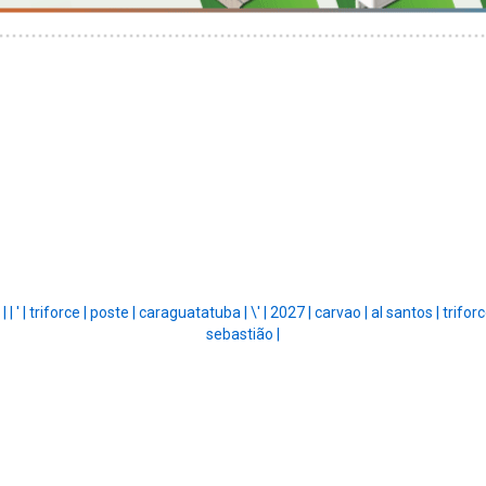
 |
|
' |
triforce |
poste |
caraguatatuba |
\' |
2027 |
carvao |
al santos |
trifor
sebastião |