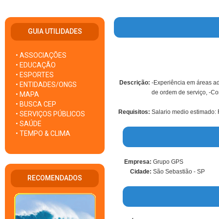
GUIA UTILIDADES
• ASSOCIAÇÕES
• EDUCAÇÃO
• ESPORTES
Descrição:
-Experiência em áreas a
• ENTIDADES/ONGS
de ordem de serviço, -Co
• MAPA
• BUSCA CEP
Requisitos:
Salario medio estimado:
• SERVIÇOS PÚBLICOS
• SAÚDE
• TEMPO & CLIMA
Empresa:
Grupo GPS
Cidade:
São Sebastião - SP
RECOMENDADOS