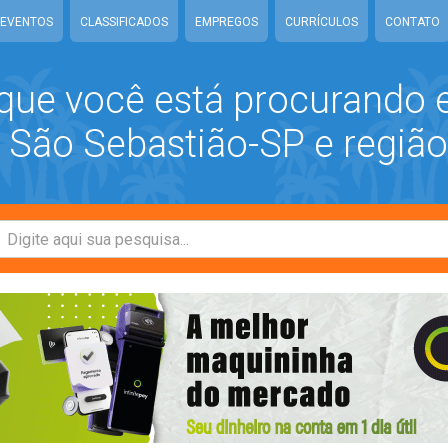
EVENTOS
CLASSIFICADOS
EMPREGOS
CURRÍCULOS
CONTATO
que você está procurando
São Sebastião-SP e região